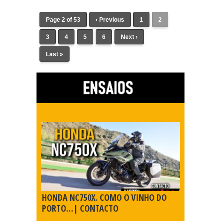
Page 2 of 53
‹ Previous
1
2
3
4
5
6
Next ›
Last »
HONDA NC750X. COMO O VINHO DO
PORTO…| CONTACTO