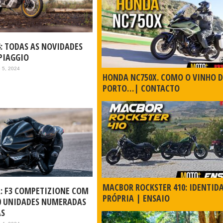
4: TODAS AS NOVIDADES
PIAGGIO
 5, 2024
HONDA NC750X. COMO O VINHO 
PORTO…| CONTACTO
MACBOR ROCKSTER 410: IDENTID
: F3 COMPETIZIONE COM
PRÓPRIA | ENSAIO
0 UNIDADES NUMERADAS
AS