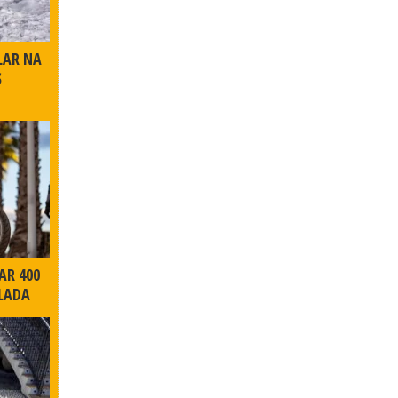
LAR NA
S
AR 400
LADA