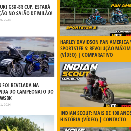
UKI GSX-8R CUP, ESTARÁ
ÇÃO NO SALÃO DE MILÃO!
26, 2024
HARLEY DAVIDSON PAN AMERICA 
SPORTSTER S: REVOLUÇÃO MÁXIM
(VÍDEO) | COMPARATIVO
9 FOI REVELADA NA
ONDA DO CAMPEONATO DO
 WSBK
21, 2024
INDIAN SCOUT: MAIS DE 100 ANO
HISTÓRIA (VÍDEO) | CONTACTO