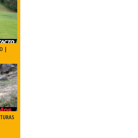
O |
NTURAS