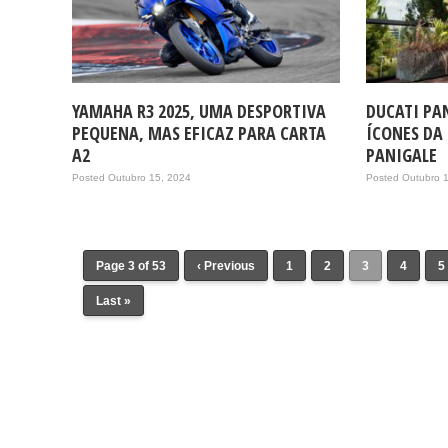
YAMAHA R3 2025, UMA DESPORTIVA
DUCATI PAN
PEQUENA, MAS EFICAZ PARA CARTA
ÍCONES DA
A2
PANIGALE
Posted Outubro 15, 2024
Posted Outubro 
Page 3 of 53
‹ Previous
1
2
3
4
5
Last »