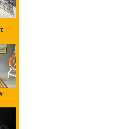
TE
A!