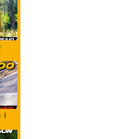
:
R |