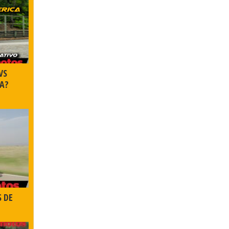
VS
A?
S DE