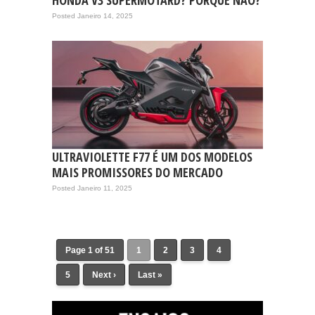
HONDA V3 SUPERMOTARD? PORQUE NÃO?
Posted Janeiro 14, 2025
ULTRAVIOLETTE F77 É UM DOS MODELOS
MAIS PROMISSORES DO MERCADO
Posted Janeiro 11, 2025
Page 1 of 51
1
2
3
4
5
Next ›
Last »