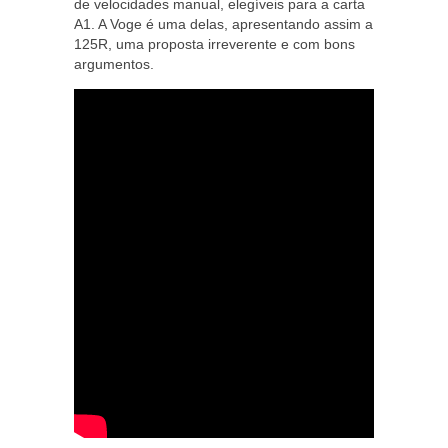
de velocidades manual, elegíveis para a carta
A1. A Voge é uma delas, apresentando assim a
125R, uma proposta irreverente e com bons
argumentos.