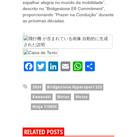
espalhar alegria no mundo da mobilidade”,
descrito no “Bridgestone E8 Commitment”,
proporcionando “Prazer na Condução” durante
as próximas décadas.
Facebook
Twitter
LinkedIn
Email
WhatsApp
Share
2024
Bridgestone Hypersport S23
Kawasaki
Motas
Motos
Ninja 1100SX
RELATED POSTS