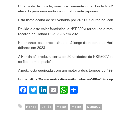
Uma mota de corrida, mais precisamente uma Honda NSR500
elevado para uma mota de um fabricante japonês.
Esta mota acaba de ser vendida por 267.607 euros na Icon
Devido a este valor fantástico, a NSR500V tornou-se a mot
recorde da Honda RC213V-S em 2021.
No entanto, este preço ainda está longe do recorde da Har
dólares em 2023.
A Honda só produziu cerca de 20 unidades da NSR500V para
só ficou em exposição.
A mota está equipada com um motor a dois tempos de 499 
Fonte:
https://www.moto.it/news/honda-nsr500v-97-la-
Facebook
Twitter
LinkedIn
Email
WhatsApp
Share
Honda
Leilão
Motas
Motos
NSR500V