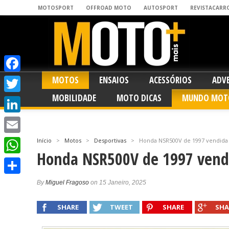
MOTOSPORT
OFFROAD MOTO
AUTOSPORT
REVISTACARR
MOTOS
ENSAIOS
ACESSÓRIOS
ADV
Facebook
MOBILIDADE
MOTO DICAS
MUNDO MOT
Twitter
LinkedIn
Email
Início
>
Motos
>
Desportivas
>
Honda NSR500V de 1997 vendida e
Honda NSR500V de 1997 vendi
WhatsApp
Share
By
Miguel Fragoso
on 15 Janeiro, 2025
SHARE
TWEET
SHARE
SHA