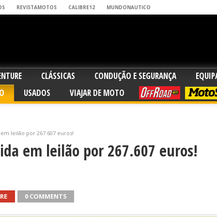
OS
REVISTAMOTOS
CALIBRE12
MUNDONAUTICO
ENTURE
CLÁSSICAS
CONDUÇÃO E SEGURANÇA
EQUI
O
USADOS
VIAJAR DE MOTO
OFFROAD
MOTO
m leilão por 267.607 euros!
da em leilão por 267.607 euros!
RE
0 COMMENTS