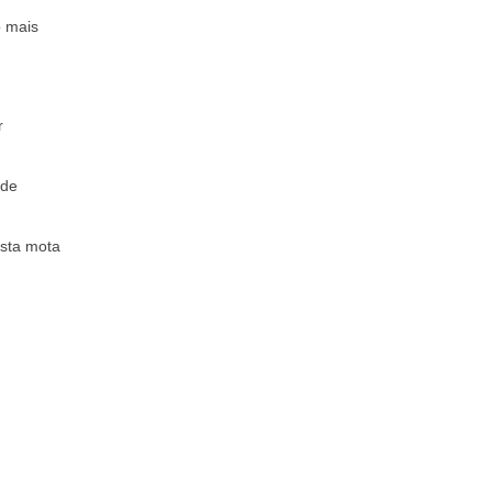
o mais
r
 de
esta mota