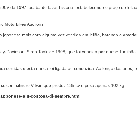
V de 1997, acaba de fazer história, estabelecendo o preço de leilã
ic Motorbikes Auctions.
a japonesa mais cara alguma vez vendida em leilão, batendo o anterio
ley-Davidson ‘Strap Tank’ de 1908, que foi vendida por quase 1 milhão
 corridas e esta nunca foi ligada ou conduzida. Ao longo dos anos, 
cc com cilindro V-twin que produz 135 cv e pesa apenas 102 kg.
giapponese-piu-costosa-di-sempre.html