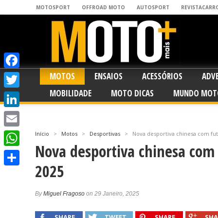
MOTOSPORT
OFFROAD MOTO
AUTOSPORT
REVISTACARR
MOTOS
ENSAIOS
ACESSÓRIOS
ADV
Facebook
MOBILIDADE
MOTO DICAS
MUNDO MOT
Twitter
LinkedIn
Email
Início
>
Motos
>
Desportivas
>
Nova desportiva chinesa com fu
Nova desportiva chinesa com 
WhatsApp
2025
Share
By
Miguel Fragoso
on 29 Janeiro, 2025
SHARE
TWEET
SHARE
SHA