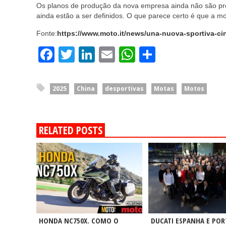
Os planos de produção da nova empresa ainda não são pre
ainda estão a ser definidos. O que parece certo é que a 
Fonte:
https://www.moto.it/news/una-nuova-sportiva-cin
Facebook
Twitter
LinkedIn
Email
WhatsApp
Share
2025
China
desportivas
Motas
Motos
RELATED POSTS
HONDA NC750X. COMO O
DUCATI ESPANHA E PO