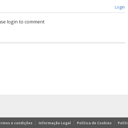
Login
ase login to comment
ermos e condições
Informação Legal
Política de Cookies
Polít