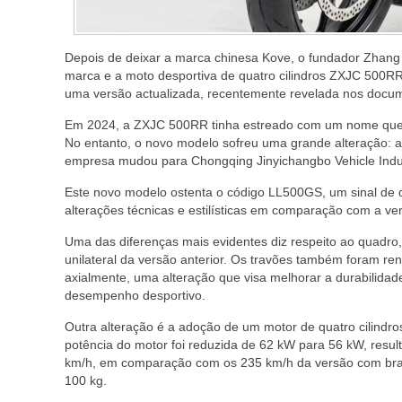
Depois de deixar a marca chinesa Kove, o fundador Zhan
marca e a moto desportiva de quatro cilindros ZXJC 500R
uma versão actualizada, recentemente revelada nos docu
Em 2024, a ZXJC 500RR tinha estreado com um nome que r
No entanto, o novo modelo sofreu uma grande alteração: 
empresa mudou para Chongqing Jinyichangbo Vehicle Indu
Este novo modelo ostenta o código LL500GS, um sinal d
alterações técnicas e estilísticas em comparação com a ver
Uma das diferenças mais evidentes diz respeito ao quadro, 
unilateral da versão anterior. Os travões também foram r
axialmente, uma alteração que visa melhorar a durabilidade
desempenho desportivo.
Outra alteração é a adoção de um motor de quatro cilindro
potência do motor foi reduzida de 62 kW para 56 kW, resu
km/h, em comparação com os 235 km/h da versão com bra
100 kg.