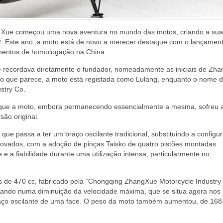
g Xue começou uma nova aventura no mundo das motos, criando a sua
R. Este ano, a moto está de novo a merecer destaque com o lançamen
mentos de homologação na China.
ecordava diretamente o fundador, nomeadamente as iniciais de Zha
ao que parece, a moto está registada como Lulang, enquanto o nome 
stry Co.
e que a moto, embora permanecendo essencialmente a mesma, sofreu
são original.
que passa a ter um braço oscilante tradicional, substituindo a configu
enovados, com a adoção de pinças Taisko de quatro pistões montadas
 e a fiabilidade durante uma utilização intensa, particularmente no
s de 470 cc, fabricado pela “Chongqing ZhangXue Motorcycle Industry 
ltando numa diminuição da velocidade máxima, que se situa agora nos
ço oscilante de uma face. O peso da moto também aumentou, de 168