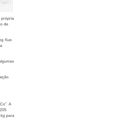
 própria
to de
ng Xue.
da
 algumas
ração
Co”. A
 205
 kg para