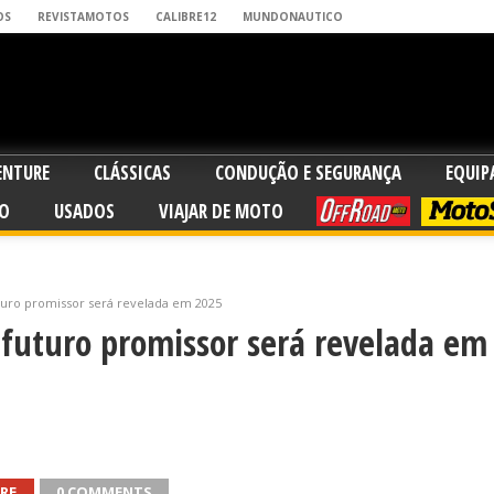
OS
REVISTAMOTOS
CALIBRE12
MUNDONAUTICO
ENTURE
CLÁSSICAS
CONDUÇÃO E SEGURANÇA
EQUI
O
USADOS
VIAJAR DE MOTO
OFFROAD
MOTO
turo promissor será revelada em 2025
futuro promissor será revelada em
RE
0 COMMENTS