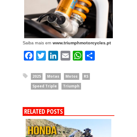
Saiba mais em
www.triumphmotorcycles.pt
Facebook
Twitter
LinkedIn
Email
WhatsApp
Share
2025
Motas
Motos
RS
Speed Triple
Triumph
RELATED POSTS