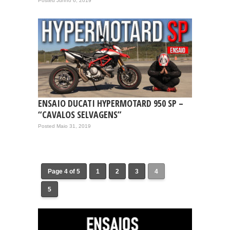
Posted Junho 6, 2019
ENSAIO DUCATI HYPERMOTARD 950 SP –
“CAVALOS SELVAGENS”
Posted Maio 31, 2019
Page 4 of 5
1
2
3
4
5