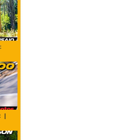
:
R |