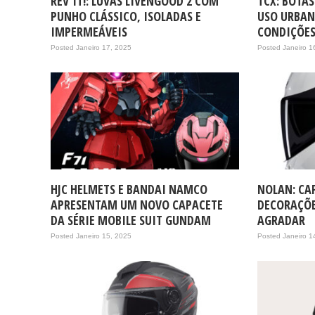
REV’IT!: LUVAS LIVENGOOD 2 COM
TCX: BOTA
PUNHO CLÁSSICO, ISOLADAS E
USO URBAN
IMPERMEÁVEIS
CONDIÇÕE
Posted Janeiro 17, 2025
Posted Janeiro 1
HJC HELMETS E BANDAI NAMCO
NOLAN: CA
APRESENTAM UM NOVO CAPACETE
DECORAÇÕE
DA SÉRIE MOBILE SUIT GUNDAM
AGRADAR
Posted Janeiro 15, 2025
Posted Janeiro 1