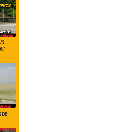
VS
A?
S DE