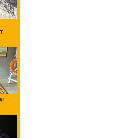
TE
A!