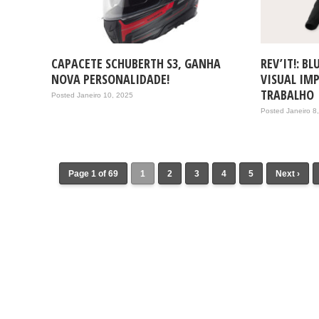
CAPACETE SCHUBERTH S3, GANHA
REV’IT!: B
NOVA PERSONALIDADE!
VISUAL IM
TRABALHO
Posted Janeiro 10, 2025
Posted Janeiro 8
Page 1 of 69
1
2
3
4
5
Next ›