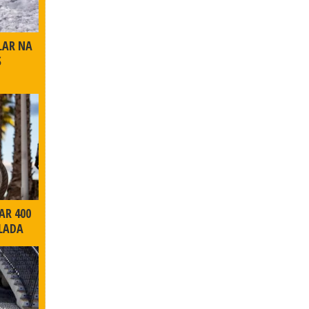
LAR NA
S
AR 400
LADA