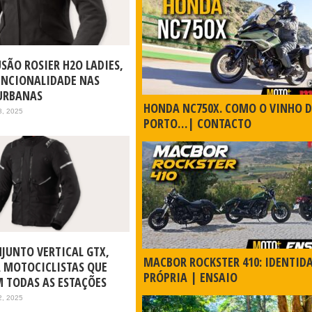
LUSÃO ROSIER H2O LADIES,
FUNCIONALIDADE NAS
URBANAS
HONDA NC750X. COMO O VINHO 
8, 2025
PORTO…| CONTACTO
NJUNTO VERTICAL GTX,
MACBOR ROCKSTER 410: IDENTID
A MOTOCICLISTAS QUE
PRÓPRIA | ENSAIO
 TODAS AS ESTAÇÕES
2, 2025