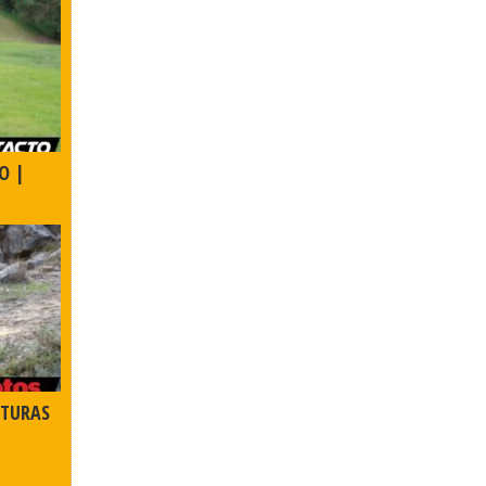
O |
NTURAS