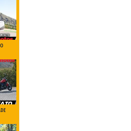
DO
ADE