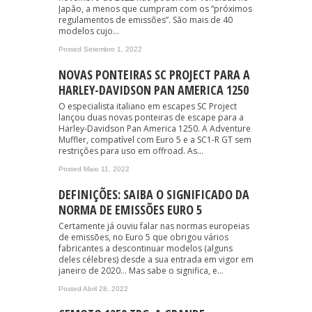
Japão, a menos que cumpram com os “próximos
regulamentos de emissões”. São mais de 40
modelos cujo...
Posted Setembro 1, 2022
NOVAS PONTEIRAS SC PROJECT PARA A
HARLEY-DAVIDSON PAN AMERICA 1250
O especialista italiano em escapes SC Project
lançou duas novas ponteiras de escape para a
Harley-Davidson Pan America 1250. A Adventure
Muffler, compatível com Euro 5 e a SC1-R GT sem
restrições para uso em offroad. As...
Posted Maio 11, 2022
DEFINIÇÕES: SAIBA O SIGNIFICADO DA
NORMA DE EMISSÕES EURO 5
Certamente já ouviu falar nas normas europeias
de emissões, no Euro 5 que obrigou vários
fabricantes a descontinuar modelos (alguns
deles célebres) desde a sua entrada em vigor em
janeiro de 2020… Mas sabe o significa, e...
Posted Abril 28, 2022