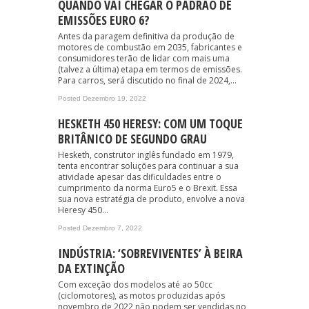
QUANDO VAI CHEGAR O PADRÃO DE
EMISSÕES EURO 6?
Antes da paragem definitiva da produção de
motores de combustão em 2035, fabricantes e
consumidores terão de lidar com mais uma
(talvez a última) etapa em termos de emissões.
Para carros, será discutido no final de 2024,...
Posted Dezembro 19, 2022
HESKETH 450 HERESY: COM UM TOQUE
BRITÂNICO DE SEGUNDO GRAU
Hesketh, construtor inglês fundado em 1979,
tenta encontrar soluções para continuar a sua
atividade apesar das dificuldades entre o
cumprimento da norma Euro5 e o Brexit. Essa
sua nova estratégia de produto, envolve a nova
Heresy 450...
Posted Dezembro 7, 2022
INDÚSTRIA: ‘SOBREVIVENTES’ À BEIRA
DA EXTINÇÃO
Com exceção dos modelos até ao 50cc
(ciclomotores), as motos produzidas após
novembro de 2022 não podem ser vendidas no