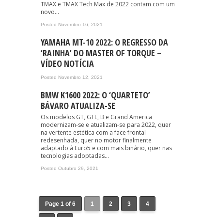
TMAX e TMAX Tech Max de 2022 contam com um
novo...
Posted Novembro 16, 2021
YAMAHA MT-10 2022: O REGRESSO DA
‘RAINHA’ DO MASTER OF TORQUE –
VÍDEO NOTÍCIA
Posted Novembro 12, 2021
BMW K1600 2022: O ‘QUARTETO’
BÁVARO ATUALIZA-SE
Os modelos GT, GTL, B e Grand America
modernizam-se e atualizam-se para 2022, quer
na vertente estética com a face frontal
redesenhada, quer no motor finalmente
adaptado à Euro5 e com mais binário, quer nas
tecnologias adoptadas...
Posted Outubro 29, 2021
Page 1 of 6
1
2
3
4