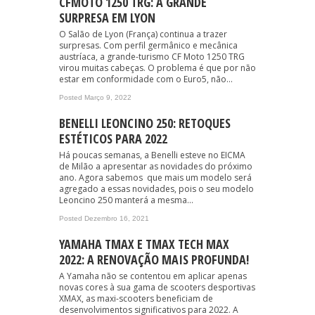
CFMOTO 1250 TRG: A GRANDE
SURPRESA EM LYON
O Salão de Lyon (França) continua a trazer
surpresas. Com perfil germânico e mecânica
austríaca, a grande-turismo CF Moto 1250 TRG
virou muitas cabeças. O problema é que por não
estar em conformidade com o Euro5, não...
Posted Março 9, 2022
BENELLI LEONCINO 250: RETOQUES
ESTÉTICOS PARA 2022
Há poucas semanas, a Benelli esteve no EICMA
de Milão a apresentar as novidades do próximo
ano. Agora sabemos que mais um modelo será
agregado a essas novidades, pois o seu modelo
Leoncino 250 manterá a mesma...
Posted Dezembro 16, 2021
YAMAHA TMAX E TMAX TECH MAX
2022: A RENOVAÇÃO MAIS PROFUNDA!
A Yamaha não se contentou em aplicar apenas
novas cores à sua gama de scooters desportivas
XMAX, as maxi-scooters beneficiam de
desenvolvimentos significativos para 2022. A