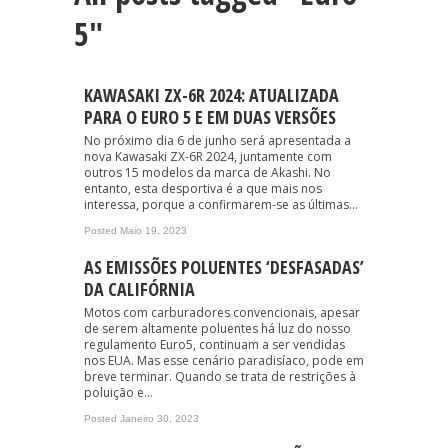
5"
KAWASAKI ZX-6R 2024: ATUALIZADA
PARA O EURO 5 E EM DUAS VERSÕES
No próximo dia 6 de junho será apresentada a
nova Kawasaki ZX-6R 2024, juntamente com
outros 15 modelos da marca de Akashi. No
entanto, esta desportiva é a que mais nos
interessa, porque a confirmarem-se as últimas...
Posted Maio 19, 2023
AS EMISSÕES POLUENTES ‘DESFASADAS’
DA CALIFÓRNIA
Motos com carburadores convencionais, apesar
de serem altamente poluentes há luz do nosso
regulamento Euro5, continuam a ser vendidas
nos EUA. Mas esse cenário paradisíaco, pode em
breve terminar. Quando se trata de restrições à
poluição e...
Posted Janeiro 30, 2023