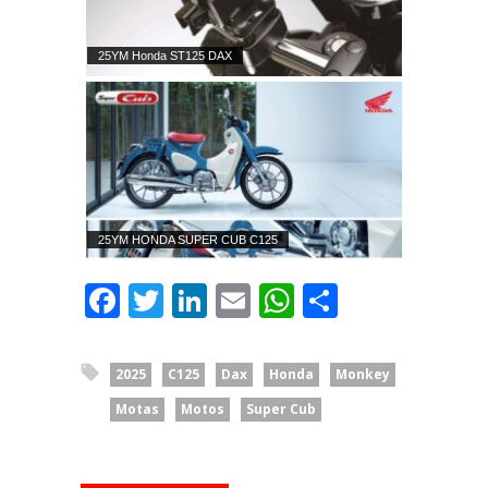
25YM Honda ST125 DAX
25YM HONDA SUPER CUB C125
Facebook
Twitter
LinkedIn
Email
WhatsApp
Share
2025
C125
Dax
Honda
Monkey
Motas
Motos
Super Cub